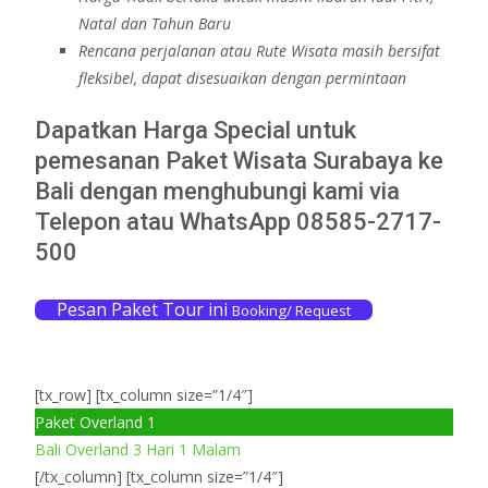
Natal dan Tahun Baru
Rencana perjalanan
atau Rute Wisata
masih bersifat
fleksibel, dapat disesuaikan dengan permintaan
Dapatkan Harga Special untuk
pemesanan Paket Wisata Surabaya ke
Bali dengan menghubungi kami via
Telepon atau WhatsApp 08585-2717-
500
Pesan Paket Tour ini
Booking/ Request
[tx_row] [tx_column size=”1/4″]
Paket Overland 1
Bali Overland 3 Hari 1 Malam
[/tx_column] [tx_column size=”1/4″]