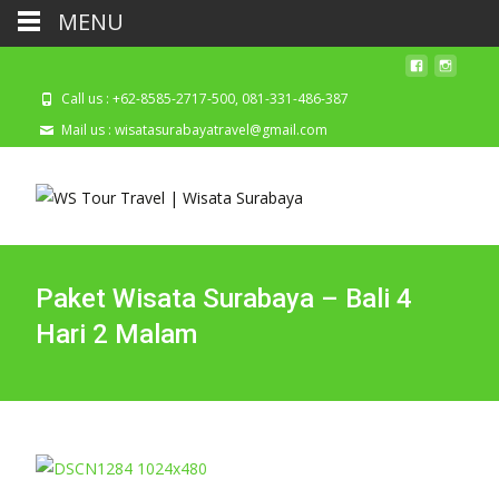
MENU
Call us : +62-8585-2717-500, 081-331-486-387
Mail us : wisatasurabayatravel@gmail.com
Paket Wisata Surabaya – Bali 4
Hari 2 Malam