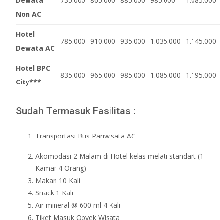
Dewata
735.000
865.000
885.000
985.000
1.085.000
Non AC
Hotel
785.000
910.000
935.000
1.035.000
1.145.000
Dewata AC
Hotel BPC
835.000
965.000
985.000
1.085.000
1.195.000
City***
Sudah Termasuk Fasilitas :
Transportasi Bus Pariwisata AC
Akomodasi 2 Malam di Hotel kelas melati standart (1
Kamar 4 Orang)
Makan 10 Kali
Snack 1 Kali
Air mineral @ 600 ml 4 Kali
Tiket Masuk Obyek Wisata