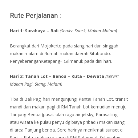
Rute Perjalanan :
Hari 1:
Surabaya
– Bali
(
Servis:
Snack, Makan Malam)
Berangkat dari Mojokerto pada siang hari dan singgah
makan malam di Rumah makan daerah Situbondo.
PenyeberanganKetapang– Gilimanuk pada dini hari.
Hari 2:
Tanah Lot
– Benoa
–
Kuta
– Dewata
(
Servis:
Makan Pagi, Siang, Malam)
Tiba di Bali Pagi hari mengunjungi Pantai Tanah Lot, transit
mandi dan makan pagi di RM Tanah Lot kemudian menuju
Tanjung Benoa (pusat olah raga air jetsky, Parasailing,
atau wisata ke pulau penyu dg biaya pribadi) makan siang
di area Tanjung benoa, Sore harinya menikmati sunset di
Pantai Kuta, makan malam di RM Setempat. Selanjutnya