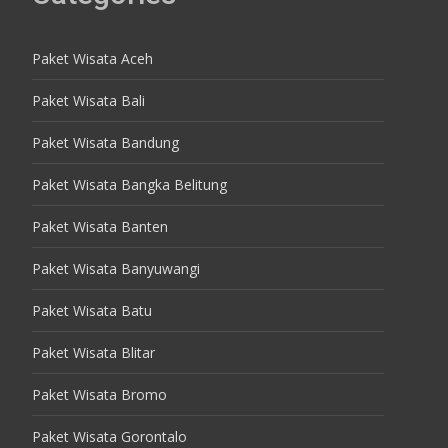
Paket Wisata Aceh
Paket Wisata Bali
Paket Wisata Bandung
Paket Wisata Bangka Belitung
Paket Wisata Banten
Paket Wisata Banyuwangi
Paket Wisata Batu
Paket Wisata Blitar
Paket Wisata Bromo
Paket Wisata Gorontalo