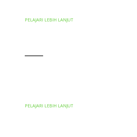
profesional kami yang siap membantu
setiap langkah.
PELAJARI LEBIH LANJUT
03.
Outbound Training
Tingkatkan keterampilan tim Anda melalui
program outbound training yang interaktif
dan mendidik, dirancang untuk membangun
kerjasama dan kepemimpinan.
PELAJARI LEBIH LANJUT