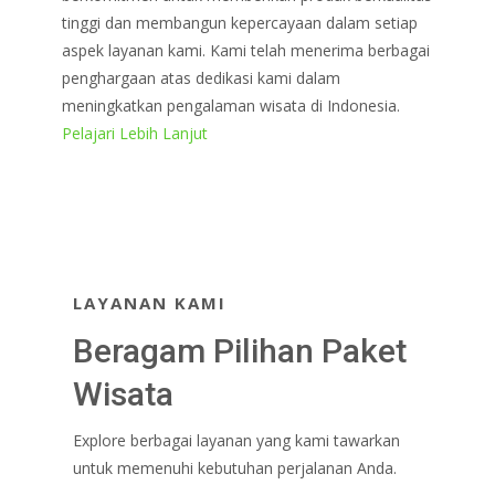
tinggi dan membangun kepercayaan dalam setiap
aspek layanan kami. Kami telah menerima berbagai
penghargaan atas dedikasi kami dalam
meningkatkan pengalaman wisata di Indonesia.
Pelajari Lebih Lanjut
LAYANAN KAMI
Beragam Pilihan Paket
Wisata
Explore berbagai layanan yang kami tawarkan
untuk memenuhi kebutuhan perjalanan Anda.