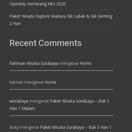
Opentrip Semarang Hitz 2020
Paket Wisata Explore Madura Gili Labak & Gili Genting
2 Hari
Recent Comments
Rahman Wisata Surabaya
mengenai
Home
lukman
mengenai
Home
wisrabaya
mengenai
Paket Wisata Surabaya – Bali 3
Hari 1 Malam
dicky
mengenai
Paket Wisata Surabaya – Bali 3 Hari 1