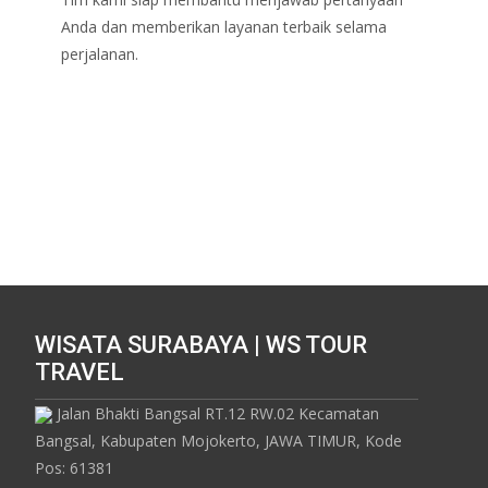
Anda dan memberikan layanan terbaik selama
perjalanan.
WISATA SURABAYA | WS TOUR
TRAVEL
Jalan Bhakti Bangsal RT.12 RW.02 Kecamatan
Bangsal, Kabupaten Mojokerto, JAWA TIMUR, Kode
Pos: 61381