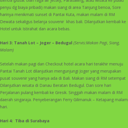
Benoa (pusat olah raga air jetsky, Parasailing, atau wisata ke pulau
penyu dg biaya pribadi) makan siang di area Tanjung benoa, Sore
harinya menikmati sunset di Pantai Kuta, makan malam di RM
Dewata sekaligus belanja souvenir khas bali. Dilanjutkan kembali ke
Hotel untuk Istirahat dan acara bebas.
Hari 3: Tanah Lot – Joger – Bedugul
(Servis:Makan Pagi, Siang,
Malam)
Setelah makan pagi dan Checkout hotel acara hari terakhir menuju
Pantai Tanah Lot dilanjutkan mengunjungi Joger yang merupakan
pusat souvenir yang hanya ada di Bali. Makan siang di RM setempat
Dilanjutkan wisata di Danau Beratan Bedugul. Dan sore hari
Perjalanan pulang kembali ke Gresik. Singgah makan malam di RM
daerah singaraja. Penyeberangan Ferry Gilimanuk – Ketapang malam
hari.
Hari 4: Tiba di
Surabaya