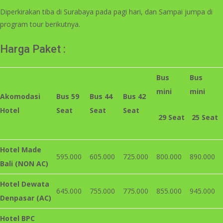
Diperkirakan tiba di Surabaya pada pagi hari, dan Sampai jumpa di
program tour berikutnya.
Harga Paket :
Bus
Bus
mini
mini
Akomodasi
Bus 59
Bus
44
Bus 42
Hotel
Seat
Seat
Seat
29 Seat
2
5
Seat
Hotel Made
595.000
605.000
725.000
800.000
890.000
Bali (NON AC)
Hotel Dewata
645.000
755.000
775.000
855.000
945.000
Denpasar (AC)
Hotel BPC