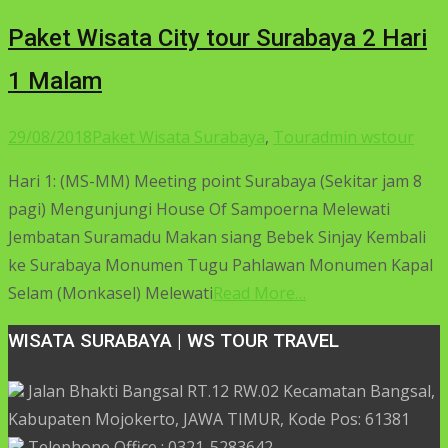
Paket Wisata City tour Surabaya 2 Hari
1 Malam
29/08/2018
Paket Wisata Surabaya
,
Tour
admin wstour
Hari 1: (MS-MM) Meeting point Surabaya (Sekitar jam 8
pagi) Mengunjungi House Of Sampoerna Melewati
Jembatan Suramadu Makan siang Bebek Sinjay Kembali
ke Surabaya Monumen Tugu Pahlawan Monumen Kapal
Selam (Monkasel) Melewati
Read More…
WISATA SURABAYA | WS TOUR TRAVEL
Jalan Bhakti Bangsal RT.12 RW.02 Kecamatan Bangsal,
Kabupaten Mojokerto, JAWA TIMUR, Kode Pos: 61381
Telephone Office : 0321-5283642