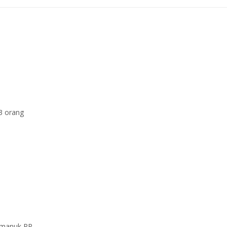
3 orang
imanuk PP.