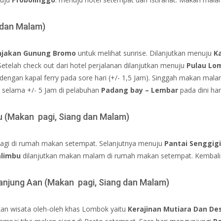
 dan Malam)
njakan Gunung Bromo
untuk melihat sunrise. Dilanjutkan menuju
K
 Setelah check out dari hotel perjalanan dilanjutkan menuju
Pulau Lo
dengan kapal ferry pada sore hari (+/- 1,5 Jam). Singgah makan malam
 selama +/- 5 Jam di pelabuhan
Padang bay – Lembar
pada dini hari
bu (Makan pagi, Siang dan Malam)
 pagi di rumah makan setempat. Selanjutnya menuju
Pantai Senggigi
alimbu
dilanjutkan makan malam di rumah makan setempat. Kembali 
Tanjung Aan (Makan pagi, Siang dan Malam)
tkan wisata oleh-oleh khas Lombok yaitu
Kerajinan Mutiara Dan De