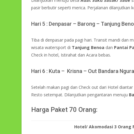
Dilanjutkan menuju desa
Adat Suku Sasak/ Sade
s
pasir berbutir seperti merica. Perjalanan dilanjutkan 
Hari 5 : Denpasar – Barong – Tanjung Ben
Tiba di denpasar pada pagi hari. Transit mandi dan
wisata watersport di
Tanjung Benoa
dan
Pantai P
Check in hotel, Istirahat dan Acara bebas.
Hari 6 : Kuta – Krisna – Out Bandara Ngur
Setelah makan pagi dan Check out dari Hotel dianta
Resto setempat. Dilanjutkan pengantaran menuju
Ba
Harga Paket 70 Orang:
Hotel/ Akomodasi 3 Orang 