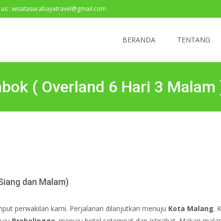
 us : wisatasurabayatravel@gmail.com
BERANDA
TENTANG
bok ( Overland 6 Hari 3 Malam 
 Siang dan Malam)
mput perwakilan kami. Perjalanan dilanjutkan menuju
Kota Malang
. 
nuju
Probolinggo
. menuju hotel setempat dan Istirahat. Makan malam