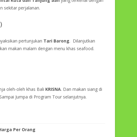
ntai Kuta dan Tanjung aan
yang terkenal dengan
sekitar perjalanan.
)
nyaksikan pertunjukan
Tari Barong
. Dilanjutkan
utkan makan malam dengan menu khas seafood.
nja oleh-oleh khas Bali
KRISNA
. Dan makan siang di
 Sampai Jumpa di Program Tour selanjutnya.
Harga Per Orang