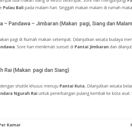
ampai tiba makan siang di Resto setempat. Sore hari mengunjungi
Pa
ke
Pulau Bali
pada malam hari. Singgah makan malam di rumah makan 
oa – Pandawa – Jimbaran (Makan pagi, Siang dan Malam
 makan pagi di Rumah makan setempat. Dilanjutkan wisata budaya me
andawa
. Sore hari menikmati sunset di
Pantai Jimbaran
dan dilanj
ah Rai (Makan pagi dan Siang)
r dengan shuttle khusus menuju
Pantai Kuta.
Dilanjutkan wisata bela
ndara Ngurah Rai
untuk penerbangan pulang kembali ke kota asal.
Per Kamar