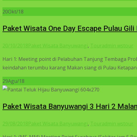
20
Okt/18
Paket Wisata One Day Escape Pulau Gil
20/10/2018
Paket Wisata Banyuwangi
,
Tour
admin wstour
Hari 1: Meeting point di Pelabuhan Tanjung Tembaga Prob
keindahan terumbu karang Makan siang di Pulau Ketapan
29
Agu/18
Paket Wisata Banyuwangi 3 Hari 2 Mala
29/08/2018
Paket Wisata Banyuwangi
,
Tour
admin wstour
Hari 1: (MS-MM) Meeting Point Surabaya (Sekitar jam 5 