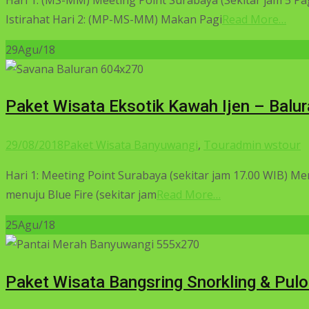
Istirahat Hari 2: (MP-MS-MM) Makan Pagi
Read More…
29
Agu/18
Paket Wisata Eksotik Kawah Ijen – Balur
29/08/2018
Paket Wisata Banyuwangi
,
Tour
admin wstour
Hari 1: Meeting Point Surabaya (sekitar jam 17.00 WIB) Me
menuju Blue Fire (sekitar jam
Read More…
25
Agu/18
Paket Wisata Bangsring Snorkling & Pulo