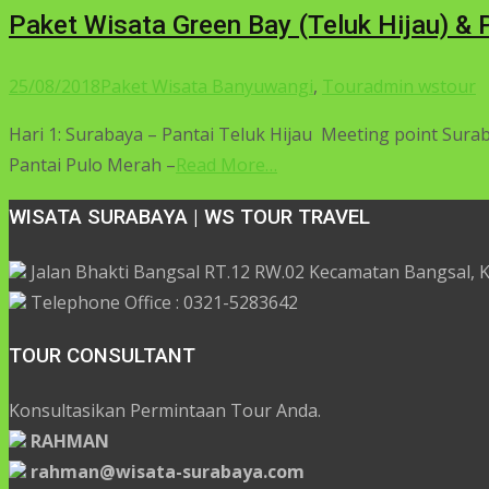
Paket Wisata Green Bay (Teluk Hijau) &
25/08/2018
Paket Wisata Banyuwangi
,
Tour
admin wstour
Hari 1: Surabaya – Pantai Teluk Hijau Meeting point Suraba
Pantai Pulo Merah –
Read More…
WISATA SURABAYA | WS TOUR TRAVEL
Jalan Bhakti Bangsal RT.12 RW.02 Kecamatan Bangsal,
Telephone Office : 0321-5283642
TOUR CONSULTANT
Konsultasikan Permintaan Tour Anda.
RAHMAN
rahman@wisata-surabaya.com