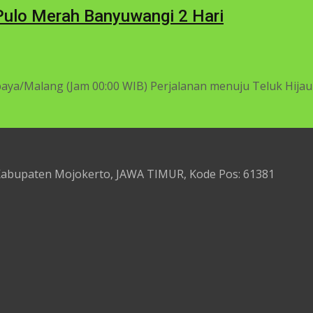
 Pulo Merah Banyuwangi 2 Hari
ya/Malang (Jam 00:00 WIB) Perjalanan menuju Teluk Hijau (se
 Kabupaten Mojokerto, JAWA TIMUR, Kode Pos: 61381