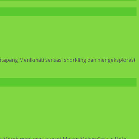
Ketapang Menikmati sensasi snorkling dan mengeksplorasi
ulo Merah menikmati sunset Makan Malam Ceck in Hotel