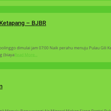
i Ketapang – BJBR
olinggo dimulai jam 07:00 Naik perahu menuju Pulau Gili 
g (biaya
Read More…
m
Pagi) Menuju Banyuwangi Air Mineral Makan Siang Pantai P