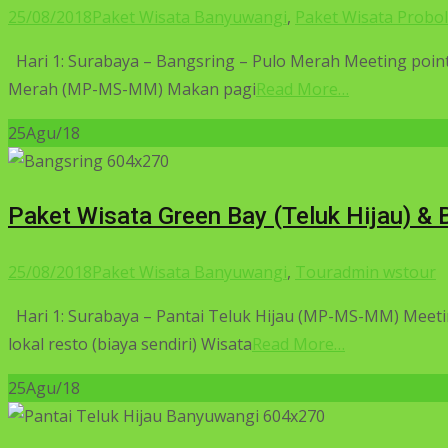
25/08/2018
Paket Wisata Banyuwangi
,
Paket Wisata Probo
Hari 1: Surabaya – Bangsring – Pulo Merah Meeting point 
Merah (MP-MS-MM) Makan pagi
Read More…
25
Agu/18
Paket Wisata Green Bay (Teluk Hijau) &
25/08/2018
Paket Wisata Banyuwangi
,
Tour
admin wstour
Hari 1: Surabaya – Pantai Teluk Hijau (MP-MS-MM) Meeting
lokal resto (biaya sendiri) Wisata
Read More…
25
Agu/18