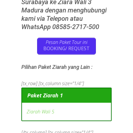
Surabaya ke Ziara Wali 3
Madura dengan menghubungi
kami via Telepon atau
WhatsApp 08585-2717-500
Pesan Paket Tour ini
BOOKING/ REQUEST
Pilihan Paket Ziarah yang Lain :
[tx_row] [tx_column size=”1/4″]
Paket Ziarah 1
Ziarah Wali 5
[/tx_column] [tx_column size=”1/4″]