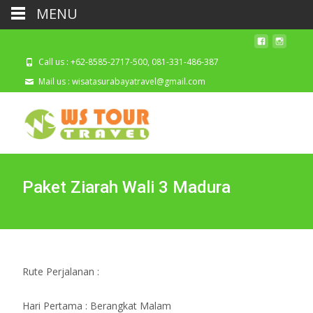
MENU
Call us : +62-8585-2717-500, 081-331-486-387
Mail us : wisatasurabayatravel@gmail.com
Paket Ziarah Wali 3 Madura
Rute Perjalanan :
Hari Pertama : Berangkat Malam