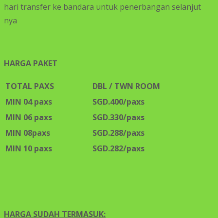
hari transfer ke bandara untuk penerbangan selanjut
nya
HARGA PAKET
TOTAL PAXS
DBL / TWN ROOM
MIN 04 paxs
SGD.40
0/paxs
MIN 06 paxs
SGD.33
0/paxs
MIN 08paxs
SGD.28
8/paxs
MIN 10 paxs
SGD.28
2/paxs
HARGA SUDAH TERMASUK: