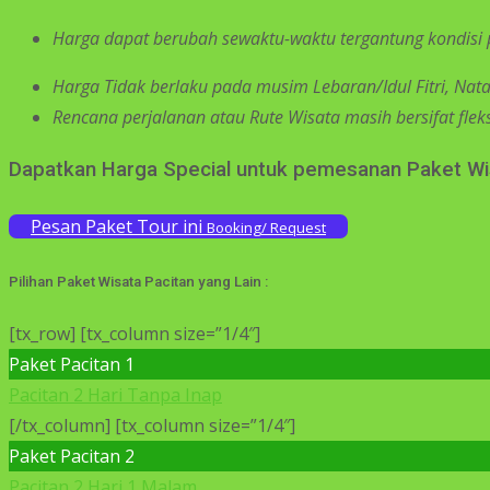
Harga
dapat
berubah
sewaktu-waktu
tergantung kondisi
Harga Tidak berlaku pada musim Lebaran/Idul Fitri, Nat
Rencana perjalana
n atau Rute Wisat
a masih bersifat fle
Dapatkan Harga Special untuk pemesanan Paket Wi
Pesan Paket Tour ini
Booking/ Request
Pilihan Paket Wisata Pacitan yang Lain :
[tx_row] [tx_column size=”1/4″]
Paket Pacitan 1
Pacitan 2 Hari Tanpa Inap
[/tx_column] [tx_column size=”1/4″]
Paket Pacitan 2
Pacitan 2 Hari 1 Malam