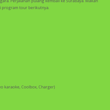
ggara. Perjalanan pulang kembali ke Surabaya. Makan
 program tour berikutnya.
deo karaoke, Coolbox, Charger)