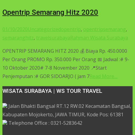
Opentrip Semarang Hitz 2020
01/10/2020
Uncategorized
opentrip
,
opentripsemarang
,
semaranghitz
,
travelsurabaya
Rahman Wisata Surabaya
OPENTRIP SEMARANG HITZ 2020 💰 Biaya Rp. 450.0000
Per Orang PROMO Rp. 350.000 Per Orang 📅 Jadwal :# 9-
10 Oktober 2020# 7-8 November 2020 📍Start
Penjemputan :# GOR SIDOARJO ( jam 7
Read More…
WISATA SURABAYA | WS TOUR TRAVEL
Jalan Bhakti Bangsal RT.12 RW.02 Kecamatan Bangsal,
Kabupaten Mojokerto, JAWA TIMUR, Kode Pos: 61381
Telephone Office : 0321-5283642