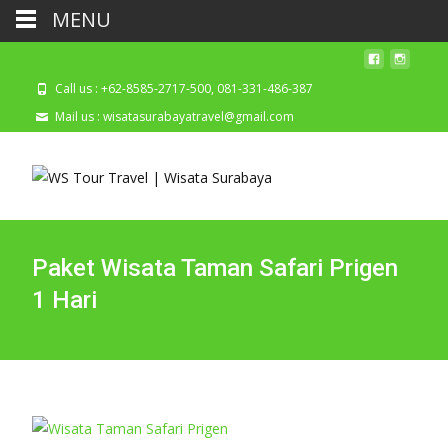
MENU
Call us : +62-8585-2717-500, 081-331-486-387
Mail us : wisatasurabayatravel@gmail.com
Paket Wisata Taman Safari Prigen
1 Hari