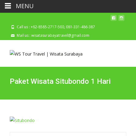
MENU
Call us : +62-8585-2717-500, 081-331-486-387
Mail us : wisatasurabayatravel@gmail.com
Paket Wisata Situbondo 1 Hari