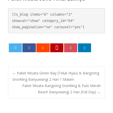
[tx_blog items="6" columns="2" 
showcat="show" category_id="64" 
show_pagination="no" carousel="yes"]
0
←
Paket Wisata Green Bay (Teluk Hijau) & Bangsring
Snorkling Banyuwangi 2 Hari 1 Malam
Paket Wisata Bangsring Snorkling & Pulo Merah
Beach Banyuwangi 2 Hari (Full Day)
→