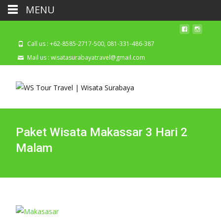
MENU
Call us : +62-8585-2717-500, 081-331-486-387
Mail us : wisatasurabayatravel@gmail.com
Paket Wisata Makassar 3 Hari 2
Malam