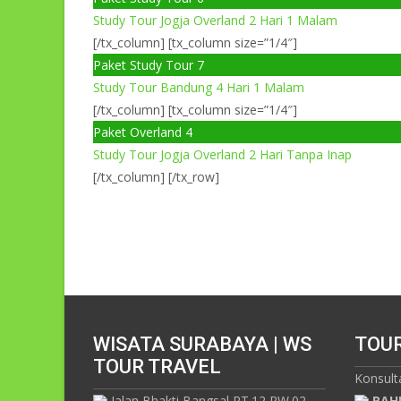
Study Tour Jogja Overland 2 Hari 1 Malam
[/tx_column] [tx_column size=”1/4″]
Paket Study Tour 7
Study Tour Bandung 4 Hari 1 Malam
[/tx_column] [tx_column size=”1/4″]
Paket Overland 4
Study Tour Jogja Overland 2 Hari Tanpa Inap
[/tx_column] [/tx_row]
WISATA SURABAYA | WS
TOU
TOUR TRAVEL
Konsult
Jalan Bhakti Bangsal RT.12 RW.02
RAH