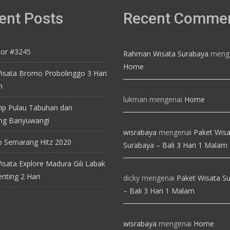
ent Posts
Recent Comme
tor #3245
Rahman Wisata Surabaya
meng
Home
isata Bromo Probolinggo 3 Hari
m
lukman
mengenai
Home
ip Pulau Tabuhan dan
ng Banyuwangi
wisrabaya
mengenai
Paket Wisa
p Semarang Hitz 2020
Surabaya – Bali 3 Hari 1 Malam
isata Explore Madura Gili Labak
enting 2 Hari
dicky
mengenai
Paket Wisata S
– Bali 3 Hari 1 Malam
wisrabaya
mengenai
Home