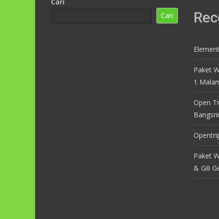
Cari
Rec
Cari
Elemen
Paket W
1 Mala
Open Tr
Bangsri
Opentri
Paket W
& Gili G