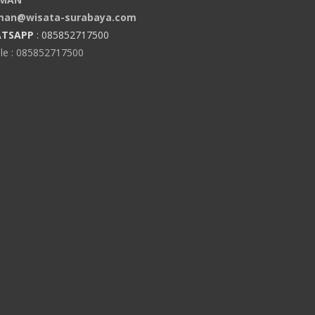
man@wisata-surabaya.com
TSAPP
: 085852717500
le : 085852717500