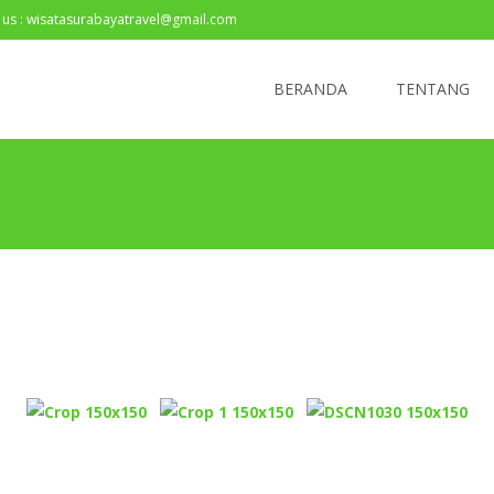
 us : wisatasurabayatravel@gmail.com
BERANDA
TENTANG