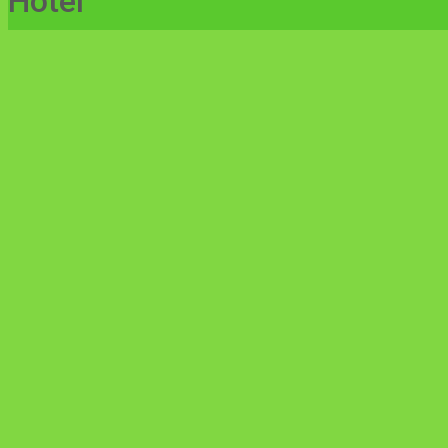
Hotel