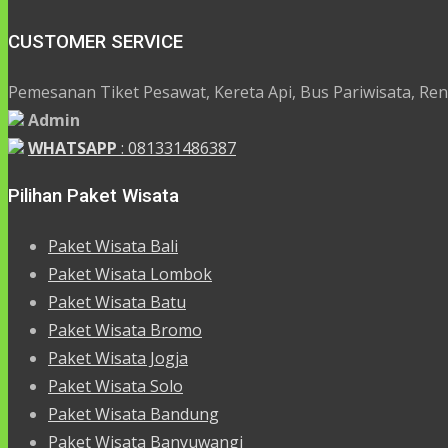
CUSTOMER SERVICE
Pemesanan Tiket Pesawat, Kereta Api, Bus Pariwisata, Rent 
Admin
WHATSAPP
: 081331486387
Pilihan Paket Wisata
Paket Wisata Bali
Paket Wisata Lombok
Paket Wisata Batu
Paket Wisata Bromo
Paket Wisata Jogja
Paket Wisata Solo
Paket Wisata Bandung
Paket Wisata Banyuwangi