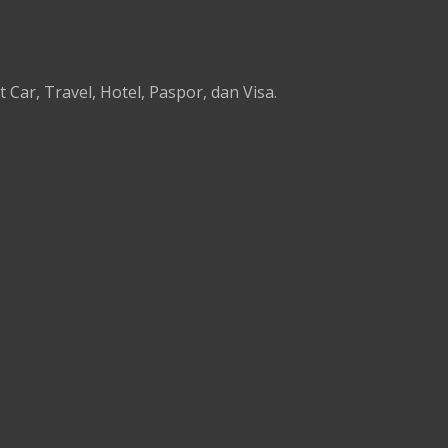
Car, Travel, Hotel, Paspor, dan Visa.