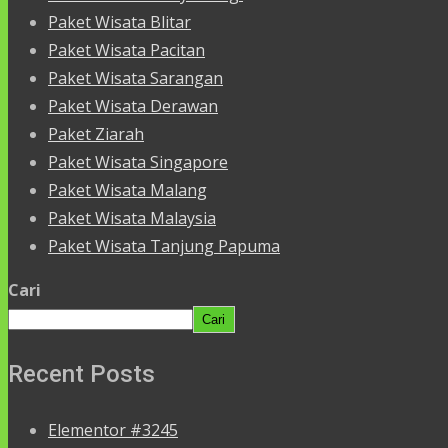
Paket Wisata Blitar
Paket Wisata Pacitan
Paket Wisata Sarangan
Paket Wisata Derawan
Paket Ziarah
Paket Wisata Singapore
Paket Wisata Malang
Paket Wisata Malaysia
Paket Wisata Tanjung Papuma
Cari
Cari
Recent Posts
Elementor #3245