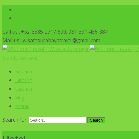
Call us : +62-8585-2717-500, 081-331-486-387
Mail us : wisatasurabayatravel@gmail.com
Skip to content
Beranda
Tentang
Layanan
Blog
Kontak
Search for: