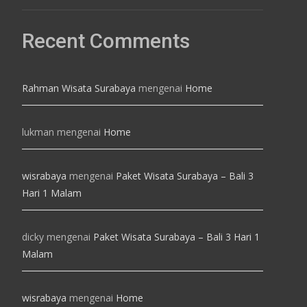
Recent Comments
Rahman Wisata Surabaya
mengenai
Home
lukman
mengenai
Home
wisrabaya
mengenai
Paket Wisata Surabaya – Bali 3
Hari 1 Malam
dicky
mengenai
Paket Wisata Surabaya – Bali 3 Hari 1
Malam
wisrabaya
mengenai
Home